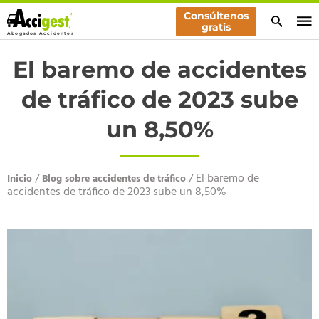
Skip
Consúltenos
to
gratis
Especialistas en indemnizaciones por accidentes de tráfico
Abogados Accidentes
content
El baremo de accidentes
de tráfico de 2023 sube
un 8,50%
/
/
El baremo de
Inicio
Blog sobre accidentes de tráfico
accidentes de tráfico de 2023 sube un 8,50%